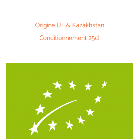
Origine UE & Kazakhstan
Conditionnement 25cl