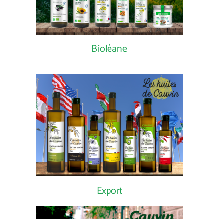
Bioléane
Export