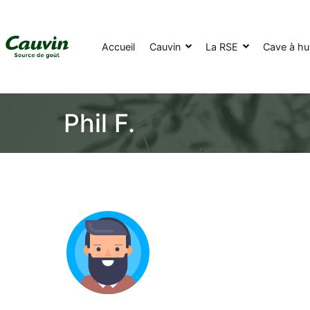
Accueil
Cauvin
La RSE
Cave à hui
Phil F.