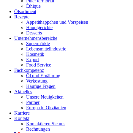
Pilier territorial
Éthique
Ölsortiment
Rezepte
Appetithäppchen und Vorspeisen
Hauptgerichte
Desserts
Unternehmensbereiche
Supermärkte
Lebensmittelindustrie
Kosmetik
Export
Food Service
Fachkompetenz
Öl und Ernährung
Verkostung
Häufige Fragen
Aktuelles
Unsere Neuigkeiten
Partner
Europa in Okzitanien
Karriere
Kontakt
Kontaktieren Sie uns
Rechnungen