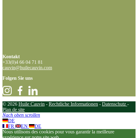
Kontakt
+33(0)4 66 04 71 81
cauvin@huilecauvin.com
Folgen Sie uns
© 2026
Huile Cauvin
-
Rechtliche Informationen
-
Datenschutz
-
Plan de site
Nach oben scrollen
DE
FR
EN
DE
Nous utilisons des cookies pour vous garantir la meilleure
expérience sur notre site web.