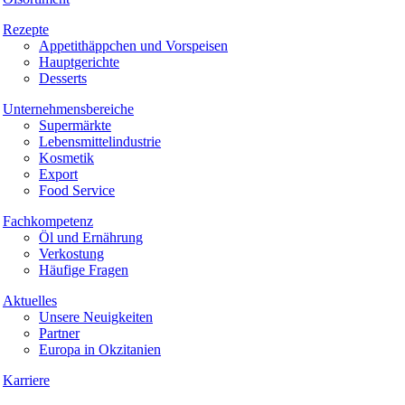
Rezepte
Appetithäppchen und Vorspeisen
Hauptgerichte
Desserts
Unternehmensbereiche
Supermärkte
Lebensmittelindustrie
Kosmetik
Export
Food Service
Fachkompetenz
Öl und Ernährung
Verkostung
Häufige Fragen
Aktuelles
Unsere Neuigkeiten
Partner
Europa in Okzitanien
Karriere