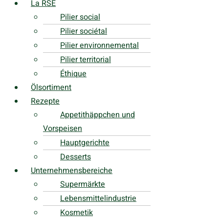
La RSE
Pilier social
Pilier sociétal
Pilier environnemental
Pilier territorial
Éthique
Ölsortiment
Rezepte
Appetithäppchen und
Vorspeisen
Hauptgerichte
Desserts
Unternehmensbereiche
Supermärkte
Lebensmittelindustrie
Kosmetik