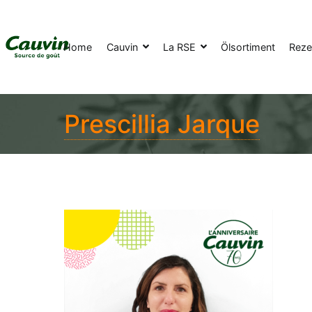
Home
Cauvin
La RSE
Ölsortiment
Reze
Prescillia Jarque