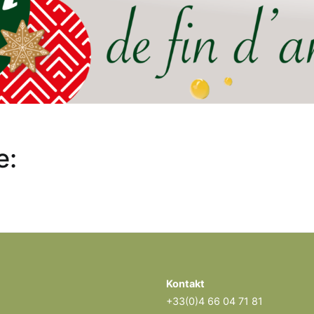
e:
Kontakt
+33(0)4 66 04 71 81