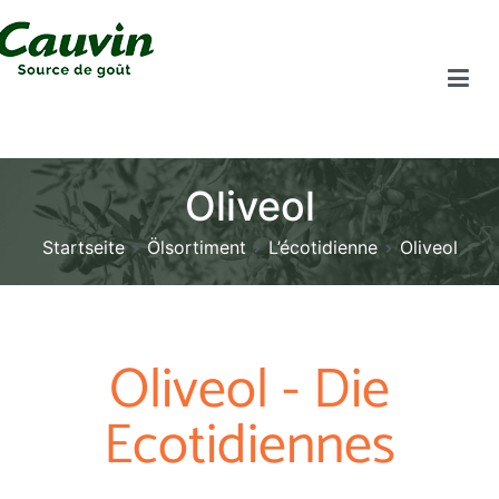
Oliveol
Startseite
Ölsortiment
L’écotidienne
Oliveol
Oliveol - Die
Ecotidiennes