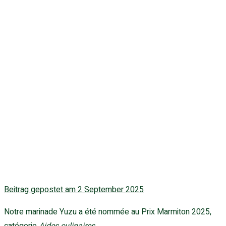
La marinade Yuzu
Cauvin nommée
au Prix Marmiton
2025
Beitrag gepostet am
2 September 2025
Notre marinade Yuzu a été nommée au Prix Marmiton 2025,
catégorie
Aides culinaires
.